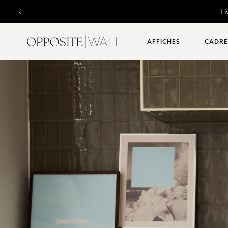
ET
N
PASSER
AU
CONTENU
AFFICHES
CADRE