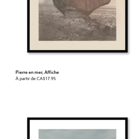
Pierre en mer, Affiche
Prix
À partir de
CA$17.95
habituel