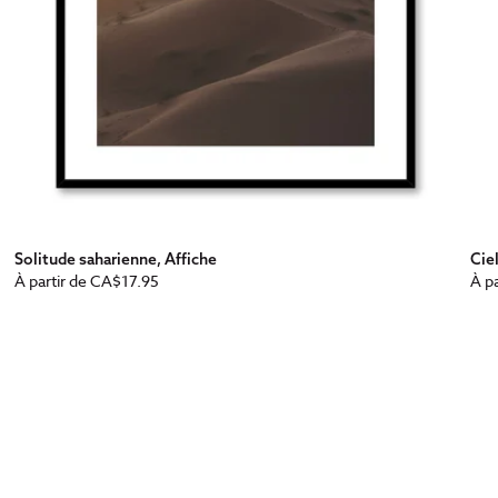
Solitude saharienne, Affiche
Cie
Prix
Pri
À partir de
CA$17.95
À pa
habituel
ha