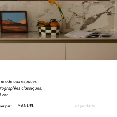
une ode aux espaces
otographies classiques,
rêver.
ier par :
62 products