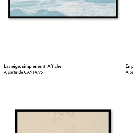
La neige, simplement, Affiche
En p
Prix
Pri
À partir de
CA$14.95
À pa
habituel
ha