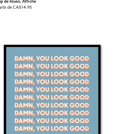
p de blues, Affiche
x
rtir de
CA$14.95
bituel