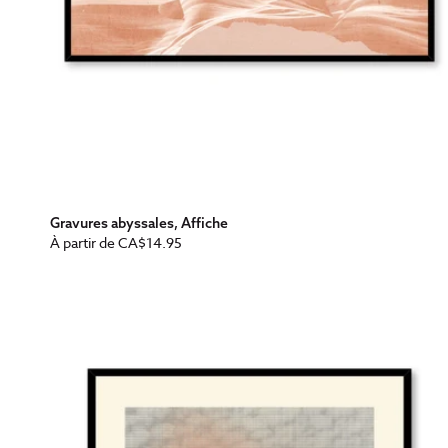
Gravures abyssales, Affiche
Prix
À partir de
CA$14.95
habituel