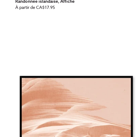
Randonnée islandaise, Affiche
Prix
À partir de
CA$17.95
habituel