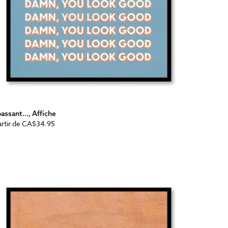
assant..., Affiche
x
rtir de
CA$34.95
bituel