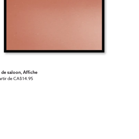
l de saloon, Affiche
x
rtir de
CA$14.95
bituel