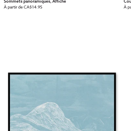
Sommets panoramiques, Affiche
Cou
Prix
Pri
À partir de
CA$14.95
À pa
habituel
ha